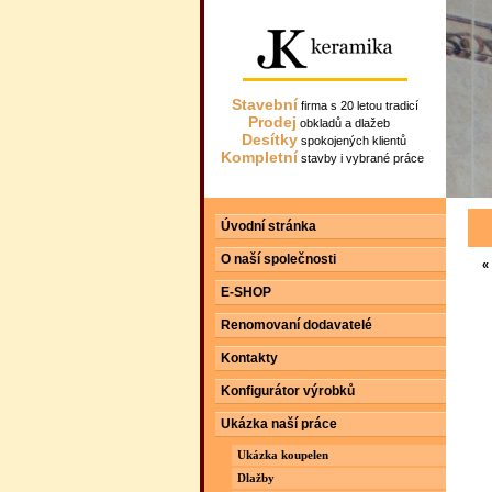
Stavební
firma s 20 letou tradicí
Prodej
obkladů a dlažeb
Desítky
spokojených klientů
Kompletní
stavby i vybrané práce
Úvodní stránka
O naší společnosti
«
E-SHOP
Renomovaní dodavatelé
Kontakty
Konfigurátor výrobků
Ukázka naší práce
Ukázka koupelen
Dlažby