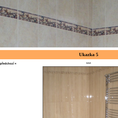
Ukazka 5
 předchozí «
^^^