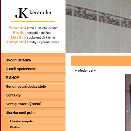
Stavební
firma s 20 letou tradicí
Prodej
obkladů a dlažeb
Desítky
spokojených klientů
Kompletní
stavby i vybrané práce
Úvodní stránka
O naší společnosti
« předchozí «
E-SHOP
Renomovaní dodavatelé
Kontakty
Konfigurátor výrobků
Ukázka naší práce
Ukázka koupelen
Dlažby